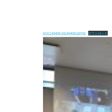
DOC240409-20240409160702
ダウンロード